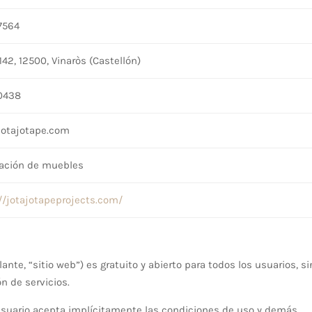
7564
142, 12500, Vinaròs (Castellón)
0438
jotajotape.com
cación de muebles
//jotajotapeprojects.com/
nte, “sitio web”) es gratuito y abierto para todos los usuarios, si
n de servicios.
el usuario acepta implícitamente las condiciones de uso y demás