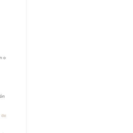
n o
ión
a de