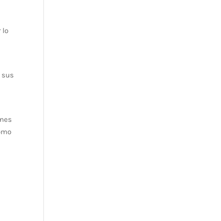
 lo
a sus
ones
como