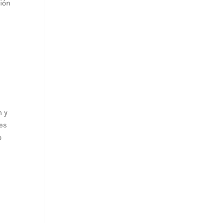
ción
n y
tes
o