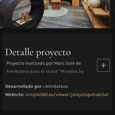
Detalle proyecto
Proyecto realizado por Marc Solé de
Amidateva para el stand “Miradas by
jotajotape” en la Feria Hábitat Valencia
Desarrollado por :
Amidateva
2024
Website:
simple360.es/viewer/jotajotapehabitat