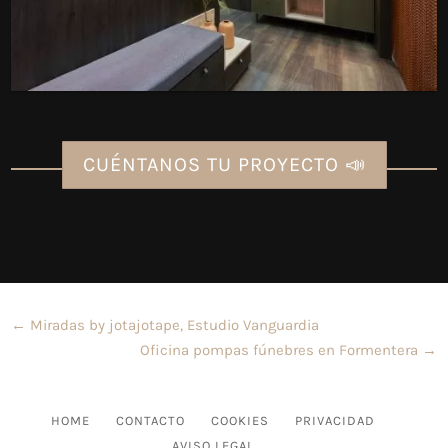
CUÉNTANOS TU PROYECTO 📣
←
Miradas by jotajotape, Estudio Vanguardia
Oficina pompas fúnebres en Formentera
→
HOME
CONTACTO
COOKIES
PRIVACIDAD
AVISO LEGAL